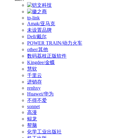
tp-link
Amak/亚马克
未设置品牌
Dell/戴尔
POWER TRAIN/动力火车
other/其他
数码荔枝正版软件
Kingdee/金蝶
慧软
千里云
进销存
renhxy
Huawei/华为
不得不爱
sonnet
高漫
鲲龙
帮脑
化学工业出版社