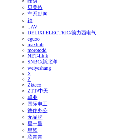
绿荫
贝美侬
车系励淘
錡
.JAV
DELIXI ELECTRIC/德力西电气
eguoo
maxhub
morotodd
NET-Link
SNBC/新北洋
weiyeshang
X
Z
Zkteco
ZTT/中天
卓业
国际电工
德佟办公
无品牌
星一呈
星耀
欣青青