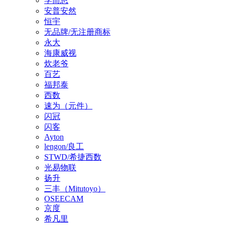
学而思
安普安然
恒宇
无品牌/无注册商标
永大
海康威视
炊老爷
百艺
福邦泰
西数
速为（元件）
闪冠
闪客
Ayton
lengon/良工
STWD/希捷西数
光易物联
扬升
三丰（Mitutoyo）
OSEECAM
京度
希凡里