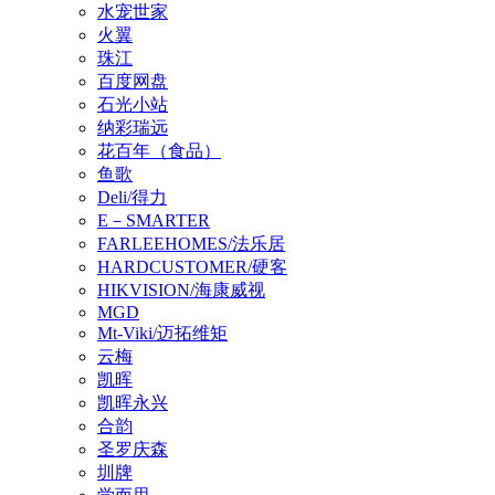
水宠世家
火翼
珠江
百度网盘
石光小站
纳彩瑞远
花百年（食品）
鱼歌
Deli/得力
E－SMARTER
FARLEEHOMES/法乐居
HARDCUSTOMER/硬客
HIKVISION/海康威视
MGD
Mt-Viki/迈拓维矩
云梅
凯晖
凯晖永兴
合韵
圣罗庆森
圳牌