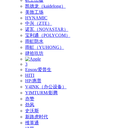
机工出版
凯德龙（kaidelong）
美致工场
HYNAMIC
中兴（ZTE）
诺瓦（NOVASTAR）
宝利通（POLYCOM）
雨虹防水
雨虹（YUHONG）
肆拾玖坊
3
Epson/爱普生
HITI
HP/惠普
V4INK（办公设备）
YIMTURM/影腾
亦赞
劲风
史沃斯
新路虎时代
维英通